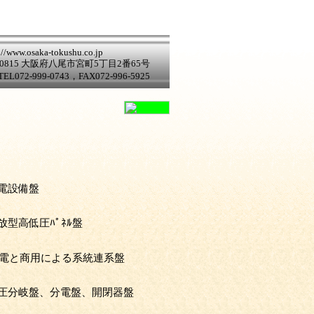
://www.osaka-tokushu.co.jp
-0815 大阪府八尾市宮町5丁目2番65号
TEL072-999-0743，FAX072-996-5925
電設備盤
型高低圧ﾊﾟﾈﾙ盤
発電と商用による系統連系盤
圧分岐盤、分電盤、開閉器盤