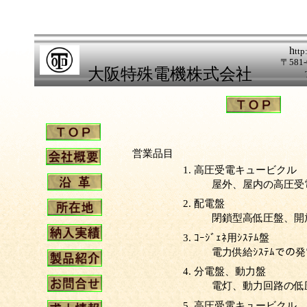
h
ttp
〒581
大阪特殊電機株式会社
営業品目
1.
高圧受電キュービクル
屋外、屋内の高圧受
2.
配電盤
閉鎖型高低圧盤、開放
3.
ｺｰｼﾞｪﾈ用ｼｽﾃﾑ盤
電力供給ｼｽﾃﾑでの
4.
分電盤、動力盤
電灯、動力回路の低
5.
高圧受電キュービクル