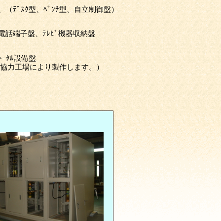
（ﾃﾞｽｸ型、ﾍﾞﾝﾁ型、自立制御盤）
話端子盤、ﾃﾚﾋﾞ機器収納盤
ｰﾀﾙ設備盤
協力工場により製作します。）